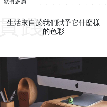
就有多廣
實踐
生活來自於我們賦予它什麼樣
的色彩