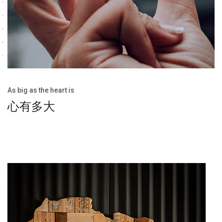
As big as the heart is
心有多大